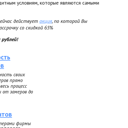
едитным условиям, которые являются самыми
сейчас действует
акция
, по которой Вы
ссрочку со скидкой 65%
 рублей!
ость
ов
мость своих
еров прямо
 весь процесс
 от замеров до
нтов
стерами фирмы