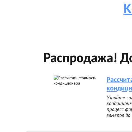
К
Распродажа! Д
Рассчит
кондици
Узнайте ст
кондиционе
процесс фо
замеров до