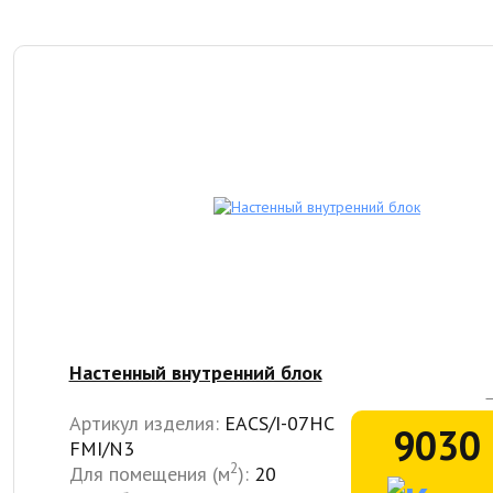
Настенный внутренний блок
Артикул изделия:
EACS/I-07HC
9030 
FMI/N3
2
Для помещения (м
):
20